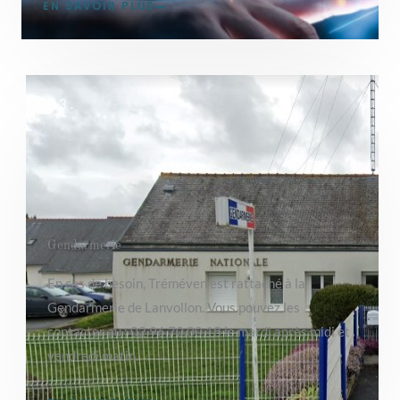
EN SAVOIR PLUS
03.
Gendarmerie
En cas de besoin, Tréméven est rattaché à la
Gendarmerie de Lanvollon. Vous pouvez les
contacter au : 02.96.70.00.18 le mardi après midi et
vendredi matin.