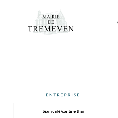
Aller
au
contenu
ENTREPRISE
Siam café/cantine thaï